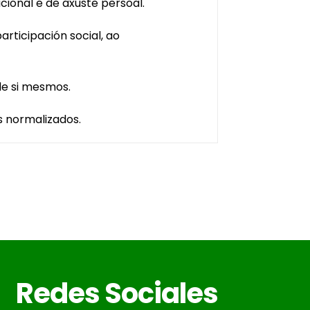
ional e de axuste persoal.
rticipación social, ao
 de si mesmos.
 normalizados.
Redes Sociales