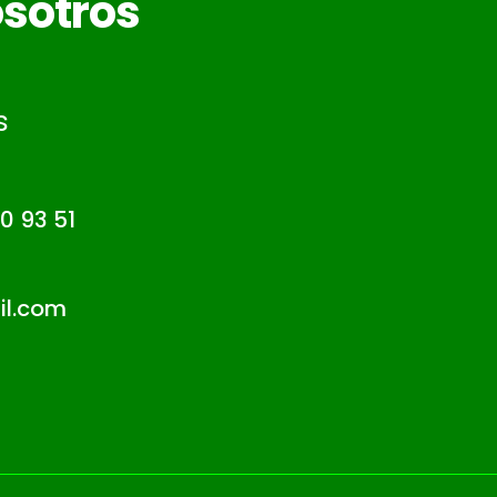
sotros
s
0 93 51
l.com