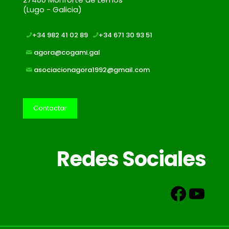
(Lugo - Galicia)
+34 982 41 02 89
+34 671 30 93 51
agora@cogami.gal
asociacionagora1992@gmail.com
Contactar
Redes Sociales
Faceb
You