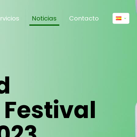
rvicios
Noticias
Contacto
d
 Festival
023