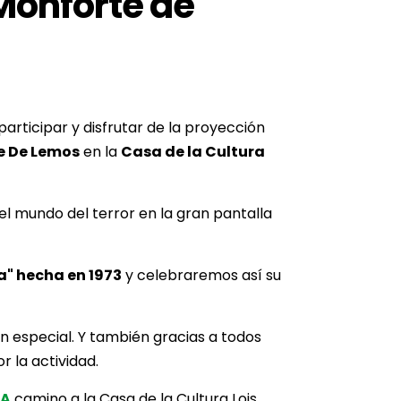
 Monforte de
articipar y disfrutar de la proyección
e De Lemos
en la
Casa de la Cultura
l mundo del terror en la gran pantalla
ta" hecha en 1973
y celebraremos así su
sión especial. Y también gracias a todos
 la actividad.
RA
camino a la Casa de la Cultura Lois