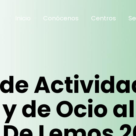
Inicio
Conócenos
Centros
Se
de Activida
y de Ocio al
 De Lemos 2