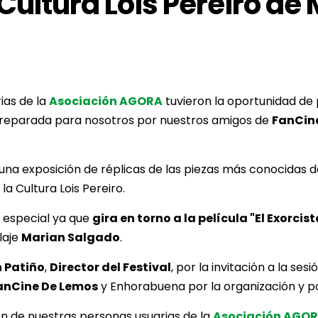
 Cultura Lois Pereiro de
ias de la
Asociación AGORA
tuvieron la oportunidad de p
 preparada para nosotros por nuestros amigos de
FanCin
na exposición de réplicas de las piezas más conocidas de
la Cultura Lois Pereiro.
a especial ya que
gira en torno a la película "El Exorcis
laje
Marian Salgado
.
n Patiño
,
Director del Festival
, por la invitación a la se
FanCine De Lemos
y Enhorabuena por la organización y por
en de nuestras personas usuarias de la
Asociación AGO