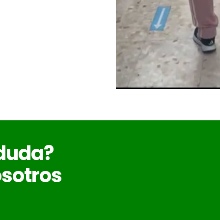
 duda?
sotros