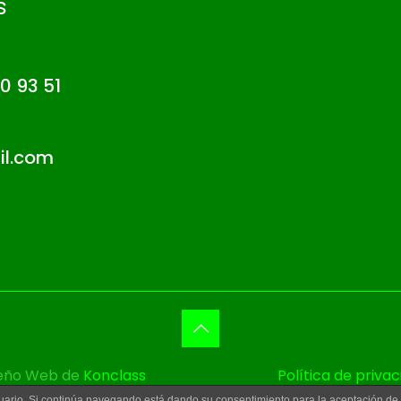
s
0 93 51
l.com
seño Web de
Konclass
Política de priva
usuario. Si continúa navegando está dando su consentimiento para la aceptación d