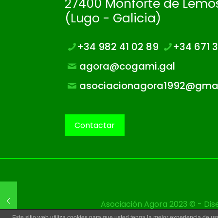
27400 Monforte de Lemo
(Lugo - Galicia)
+34 982 41 02 89
+34 671 3
agora@cogami.gal
asociacionagora1992@gmai
Contactar
Asociación Agora 2023 © - Di
Este sitio web utiliza cookies para que usted tenga la mejor experiencia de 