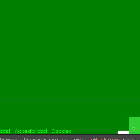
cidad
Accesibilidad
Cookies
e las mencionadas cookies y la aceptación de nuestra
política de cookies
, pinche el