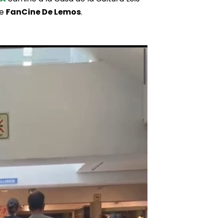
de
FanCine De Lemos
.