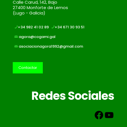
Calle Carud, 142, Bajo
27400 Monforte de Lemos
(Lugo - Galicia)
+34 982 41 02 89
+34 671 30 93 51
agora@cogami.gal
asociacionagora1992@gmail.com
Contactar
Redes Sociales
Faceb
You