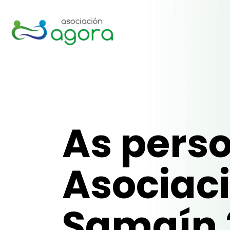
As pers
Asociac
Samaín 