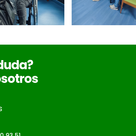
 duda?
sotros
s
0 93 51