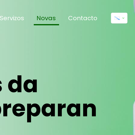
Servizos
Novas
Contacto
s da
preparan