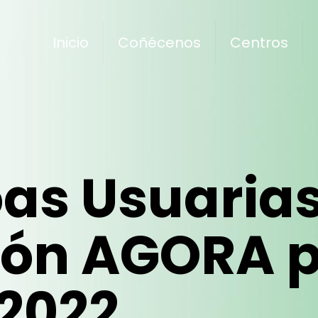
Inicio
Coñécenos
Centros
oas Usuaria
ión AGORA 
2022