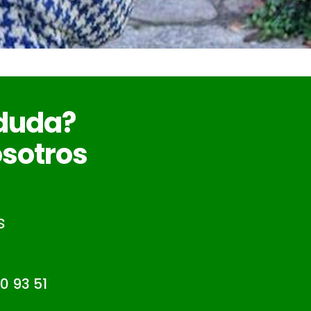
 duda?
sotros
s
0 93 51