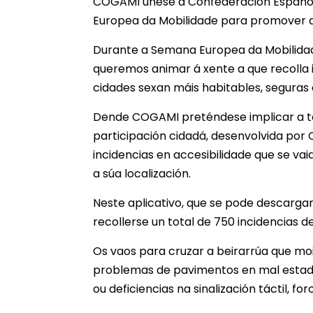
COGAMI únese á Confederación Españo
Europea da Mobilidade para promover a r
Durante a Semana Europea da Mobilidad
queremos animar á xente a que recolla in
cidades sexan máis habitables, seguras 
Dende COGAMI preténdese implicar a tod
participación cidadá, desenvolvida por
incidencias en accesibilidade que se va
a súa localización.
Neste aplicativo, que se pode descargar 
recollerse un total de 750 incidencias 
Os vaos para cruzar a beirarrúa que moi
problemas de pavimentos en mal estado
ou deficiencias na sinalización táctil, 