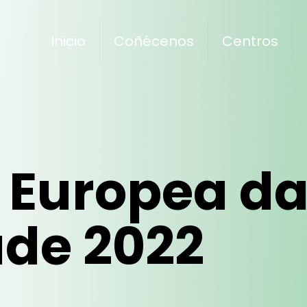
Inicio
Coñécenos
Centros
Europea d
ade 2022