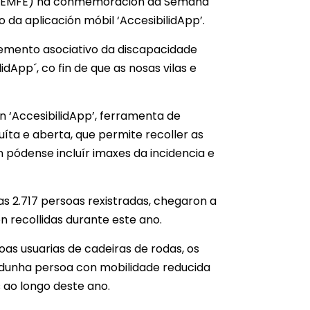
COCEMFE) na conmemoración da Semana
 da aplicación móbil ‘AccesibilidApp’.
emento asociativo da discapacidade
dApp´, co fin de que as nosas vilas e
n ‘AccesibilidApp’, ferramenta de
íta e aberta, que permite recoller as
 pódense incluír imaxes da incidencia e
as 2.717 persoas rexistradas, chegaron a
n recollidas durante este ano.
as usuarias de cadeiras de rodas, os
 dunha persoa con mobilidade reducida
s ao longo deste ano.