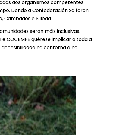
ladadas aos organismos competentes
empo. Dende a Confederación xa foron
o, Cambados e Silleda.
comunidades serán máis inclusivas,
MI e COCEMFE quérese implicar a toda a
e accesibilidade na contorna e no