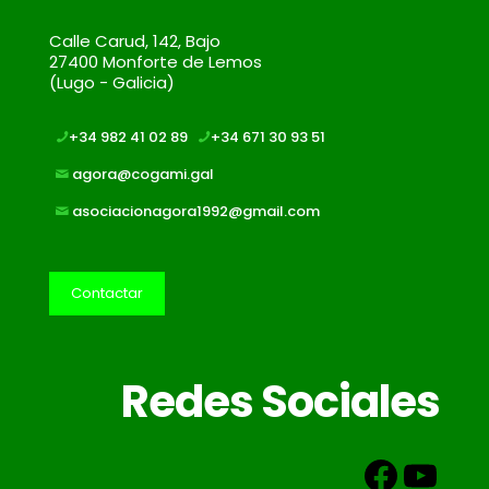
Calle Carud, 142, Bajo
27400 Monforte de Lemos
(Lugo - Galicia)
+34 982 41 02 89
+34 671 30 93 51
agora@cogami.gal
asociacionagora1992@gmail.com
Contactar
Redes Sociales
Faceb
You